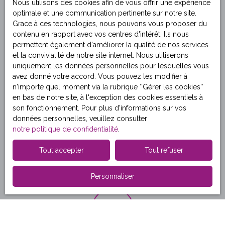
Nous utilisons des cookies afin de vous offrir une expérience
optimale et une communication pertinente sur notre site.
Nous mettons à votre disposition notre carnet d'adresse de
Grace à ces technologies, nous pouvons vous proposer du
partenaires de qualité pour vos travaux tout en négociant
contenu en rapport avec vos centres d'intérêt. Ils nous
pour vous une remise.
permettent également d'améliorer la qualité de nos services
et la convivialité de notre site internet. Nous utiliserons
uniquement les données personnelles pour lesquelles vous
avez donné votre accord. Vous pouvez les modifier à
n'importe quel moment via la rubrique ″Gérer les cookies″
en bas de notre site, à l'exception des cookies essentiels à
son fonctionnement. Pour plus d'informations sur vos
données personnelles, veuillez consulter
Étude de financement
notre politique de confidentialité
.
Pour vous aider à obtenir votre crédit, notre partenaire
AFR
Tout accepter
Tout refuser
Financement
se charge de l'étude de votre financement.
Personnaliser