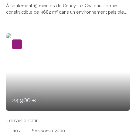
À seulement 15 minutes de Coucy-Le-Château. Terrain
constructible de 4682 m² dans un environnement paisible.
Découvrez ce superbe terrain à bâtir de 4682 m², situé dans
un secteur calme. Avec une large façade de 65 mètres, il
offre de nombreuses possibilités pour concrétiser votre
projet de construction. À visiter sans tarder !
24 900
€
Terrain à bâtir
10 a
Soissons 02200