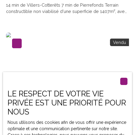
14 min de Villers-Cotterêts 7 min de Pierrefonds Terrain
constructible non viabilisé d'une superficie de 1407m², avec
une façade de plus de 20ML. Certificat d'urbanisme, plan de
bornage et étude de sol en cours de réalisation. A découvrir
avec François TABERNER-RADO enregistré au RCS de
SOISSONS sous le numéro 89853856600016. A contacter
Vendu
au 06. 47. 48. 60. 85 !
LE RESPECT DE VOTRE VIE
Vendu
PRIVÉE EST UNE PRIORITÉ POUR
NOUS
TERRAIN A BATIR 1600m²
Nous utilisons des cookies afin de vous offrir une expérience
optimale et une communication pertinente sur notre site.
16 a 18 ca
Pierrefonds 60350