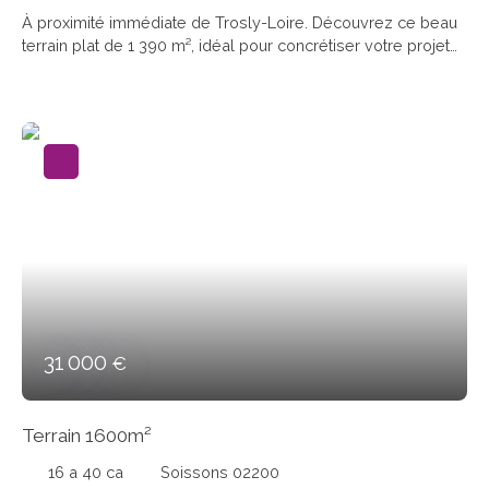
À proximité immédiate de Trosly-Loire. Découvrez ce beau
terrain plat de 1 390 m², idéal pour concrétiser votre projet
de construction. Sa façade d’environ 19 mètres offre de
nombreuses possibilités d’implantation. Le terrain est non
viabilisé, permettant à l’acquéreur de réaliser librement les
raccordements nécessaires (eau, électricité,
assainissement). Situé dans un secteur calme tout en restant
proche des commodités, il constitue une opportunité rare
pour bâtir votre future maison dans un cadre agréable. À
visiter sans tarder !
31 000
€
Terrain 1600m²
16 a 40 ca
Soissons 02200