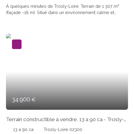
À quelques minutes de Trosly-Loire. Terrain de 1 307 m²
(façade ~16 m). Situé dans un environnement calme et
agréable, ce vaste terrain de 1 307 m² offre un excellent
potentiel pour votre futur projet de construction. Avec une
façade d’environ 16 mètres, il permet différentes possibilités
d’aménagement selon vos besoins. Le terrain est non
viabilisé, laissant à l’acquéreur le choix et la maîtrise de ses
raccordements (eau, électricité, assainissement…). Idéal pour
une résidence principale, un investissement ou une
construction sur mesure, ce terrain représente une belle
opportunité dans un secteur recherché. À découvrir
rapidement !
34 900
€
Terrain constructible à vendre, 13 a 90 ca - Trosly-
Loire 02300
13 a 90 ca
Trosly-Loire 02300