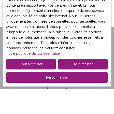
Grace à ces technologies, nous pouvons vous proposer du
A SAISIR 12 min de Pierrefonds 13 min de Villers Cotterêts
contenu en rapport avec vos centres d'intérêt. Ils nous
Terrain à bâtir clos et non viabilisé d'une surface d'environ
permettent également d'améliorer la qualité de nos services
1618 m². Certificat d'urbanisme ok. A découvrir avec François
et la convivialité de notre site internet. Nous utiliserons
TABERNER-RADO enregistré au RCS de SOISSONS sous le
uniquement les données personnelles pour lesquelles vous
numéro 89853856600016 à contacter au 06. 47. 48. 60. 85.
avez donné votre accord. Vous pouvez les modifier à
n'importe quel moment via la rubrique ″Gérer les cookies″
en bas de notre site, à l'exception des cookies essentiels à
son fonctionnement. Pour plus d'informations sur vos
Acheter / Louer avec
données personnelles, veuillez consulter
IMMOBILYS SOISSONS
notre politique de confidentialité
.
Tout accepter
Tout refuser
Personnaliser
Visites virtuelles
Découvrez nos biens de qualité depuis votre canapé.