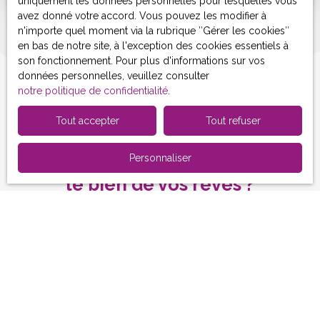
uniquement les données personnelles pour lesquelles vous
avez donné votre accord. Vous pouvez les modifier à
n'importe quel moment via la rubrique ″Gérer les cookies″
en bas de notre site, à l'exception des cookies essentiels à
son fonctionnement. Pour plus d'informations sur vos
données personnelles, veuillez consulter
notre politique de confidentialité
.
Tout accepter
Tout refuser
Vous ne trouvez pas
Personnaliser
le bien de vos rêves ?
Ne manquez plus aucun bien correspondant à votre
recherche en vous inscrivant à notre alerte mail !
Prénom
Nom