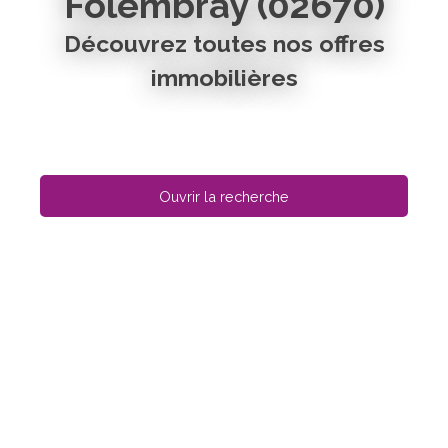
Folembray (02670)
Découvrez toutes nos offres
immobilières
Ouvrir la recherche
Type d'offre
Vente
Type de bien
Maison
Localisation
Folembray (02670)
Budget max (€)