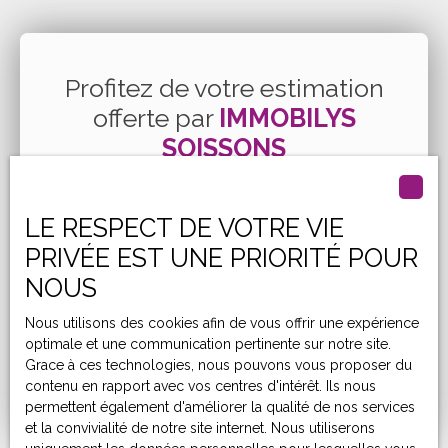
Profitez de votre estimation
offerte par
IMMOBILYS
SOISSONS
Sous 48h, vous bénéficiez d'une évaluation sans
frais affinée à domicile et réalisée par un
LE RESPECT DE VOTRE VIE
conseiller qui connaît et maîtrise les méthodes
PRIVÉE EST UNE PRIORITÉ POUR
d'expertise immobilière.
NOUS
Nous utilisons des cookies afin de vous offrir une expérience
Adresse de votre bien
optimale et une communication pertinente sur notre site.
Grace à ces technologies, nous pouvons vous proposer du
Estimer mon bien
contenu en rapport avec vos centres d'intérêt. Ils nous
permettent également d'améliorer la qualité de nos services
et la convivialité de notre site internet. Nous utiliserons