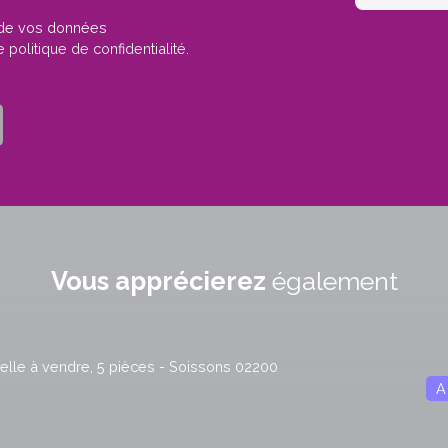
t de vos données
re
politique de confidentialité
.
Vous apprécierez
également