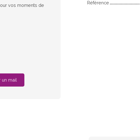
Référence
it pour vos moments de
 un mail