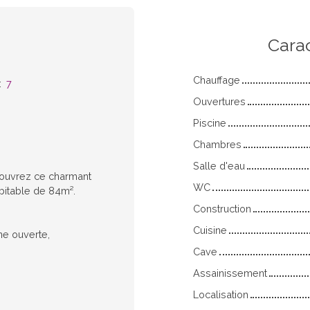
n
Cara
Chauffage
:
7
Ouvertures
Piscine
Chambres
Salle d'eau
ouvrez ce charmant
WC
abitable de 84m².
Construction
Cuisine
ne ouverte,
Cave
Assainissement
Localisation