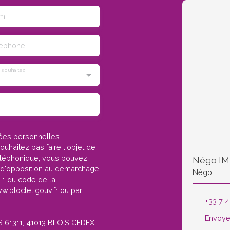
m
léphone
 souhaitez
nées personnelles
haitez pas faire l'objet de
éléphonique, vous pouvez
te d'opposition au démarchage
Négo
3-1 du code de la
w.bloctel.gouv.fr ou par
+33 7 4
Envoye
CS 61311, 41013 BLOIS CEDEX.