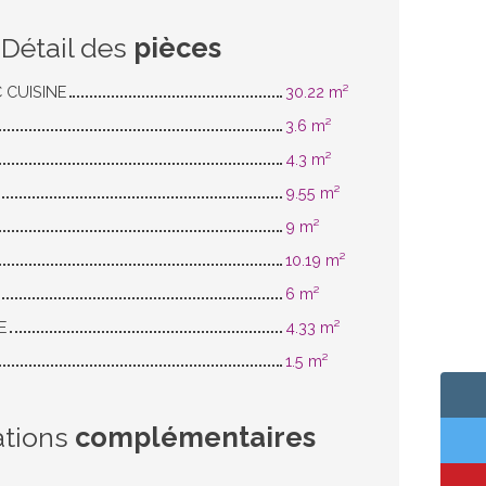
Détail des
pièces
C CUISINE
30.22 m²
3.6 m²
4.3 m²
9.55 m²
9 m²
10.19 m²
6 m²
E
4.33 m²
1.5 m²
ations
complémentaires