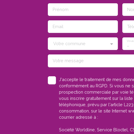
Prénom
No
Email
Té
Vous
Votre commune
-
Votre message
J'accepte le traitement de mes don
conformément au RGPD. Si vous ne sou
prospection commerciale par voie t
vous inscrire gratuitement sur la lis
téléphonique, prévu par l'article L22
consommation, sur le site Internet ww
courrier adressé à :
Société Worldline, Service Bloctel, 