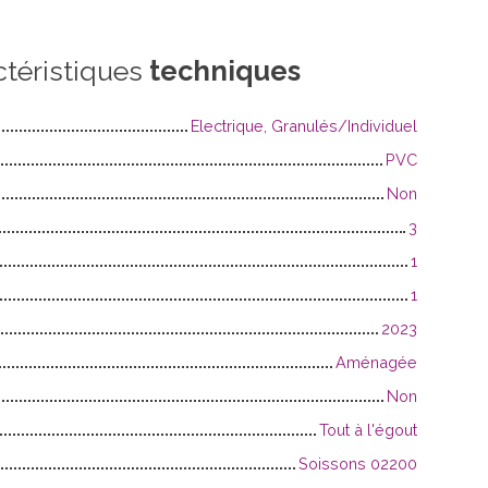
ctéristiques
techniques
Electrique, Granulés/Individuel
PVC
Non
3
1
1
2023
Aménagée
Non
Tout à l'égout
Soissons 02200