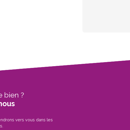
e bien ?
nous
iendrons vers vous dans les
s.