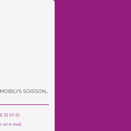
Négo IMMOBILYS SOISSONS et COUCY LE CHATEAU
9 35 50 51
r un e-mail