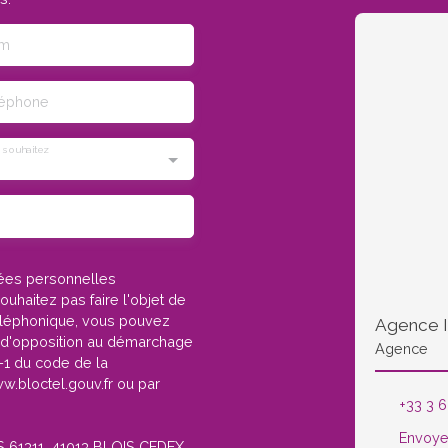
m
léphone
 souhaitez
nées personnelles
haitez pas faire l'objet de
éléphonique, vous pouvez
te d'opposition au démarchage
Agence
3-1 du code de la
w.bloctel.gouv.fr ou par
+33 3 6
Envoye
CS 61311, 41013 BLOIS CEDEX.