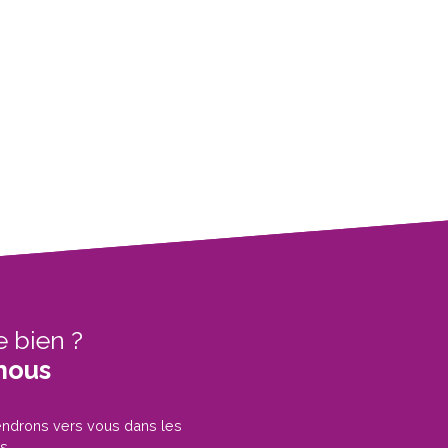
e bien ?
nous
iendrons vers vous dans les
s.