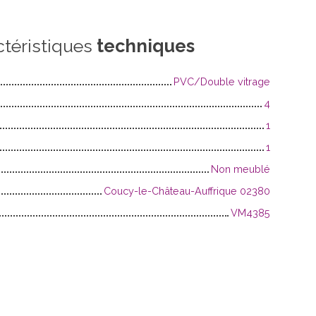
ctéristiques
techniques
PVC/Double vitrage
4
1
1
Non meublé
Coucy-le-Château-Auffrique 02380
VM4385