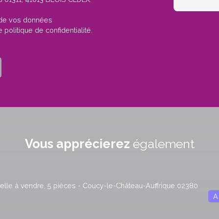
t de vos données
re
politique de confidentialité
.
Vous apprécierez
également