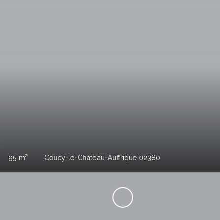
€
91
m²
Coucy-le-Château-Auffrique 02380