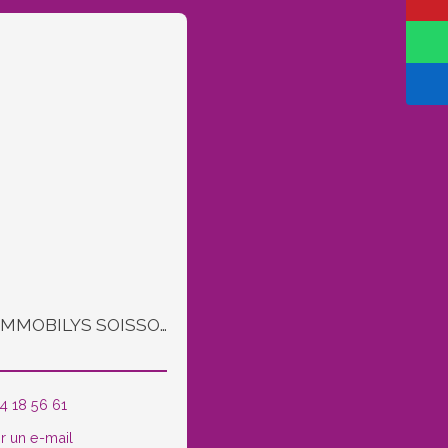
Agence IMMOBILYS SOISSONS et COUCY LE CHATEAU
4 18 56 61
r un e-mail