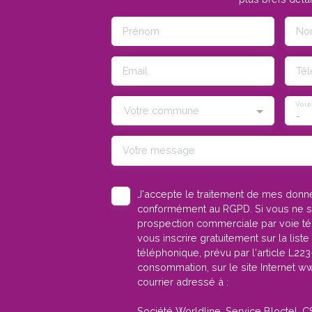
Prénom
No
Email
Té
Vous
Votre commune
-
Votre message
J'accepte le traitement de mes don
conformément au RGPD. Si vous ne sou
prospection commerciale par voie t
vous inscrire gratuitement sur la lis
téléphonique, prévu par l'article L22
consommation, sur le site Internet ww
courrier adressé à :
Société Worldline, Service Bloctel, 