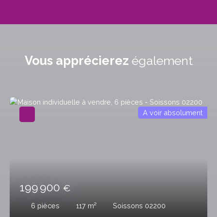
Vous apprécierez
également
A voir absolument
199 900
€
6
pièces
117
m²
Soissons 02200