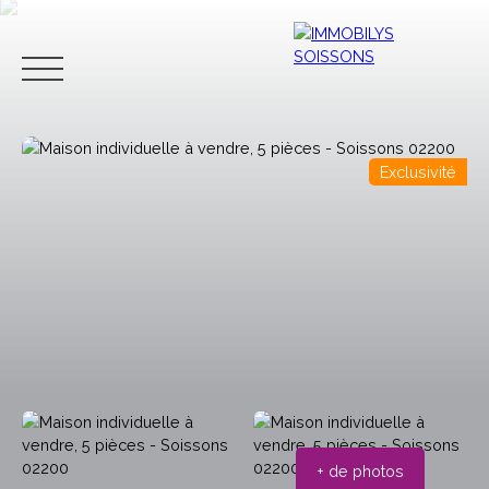
Exclusivité
ACCUEIL
ACHETER
LOUER
VENDRE
CONTACT
Estimation
+ de photos