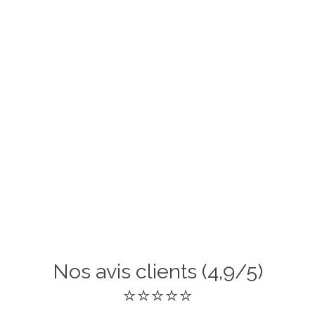
Nos avis clients (4,9/5)
⭐⭐⭐⭐⭐