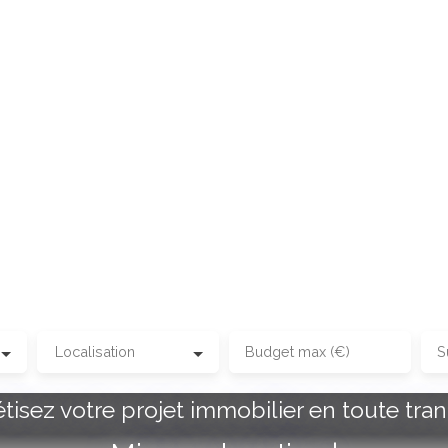
Localisation
Budget max (€)
S
tisez votre projet immobilier en toute tranq