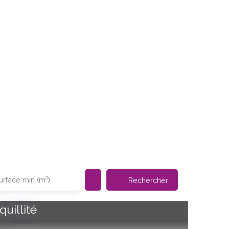
urface min (m²)
Rechercher
uillité