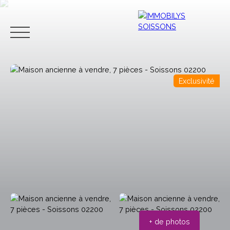
Exclusivité
ACCUEIL
ACHETER
LOUER
VENDRE
CONTACT
Estimation
+ de photos