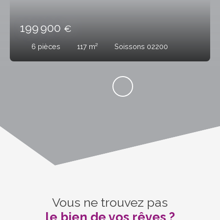
199 900
€
6
pièces
117
m²
Soissons 02200
Vous ne trouvez pas
le bien de vos rêves ?