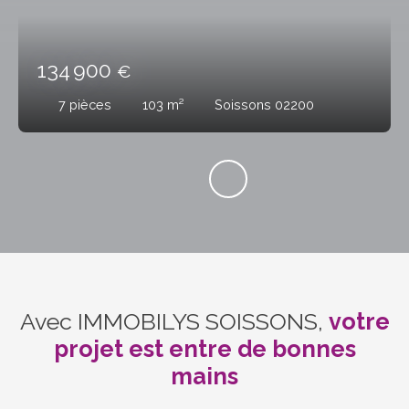
134 900
€
7
pièces
103
m²
Soissons 02200
Avec IMMOBILYS SOISSONS,
votre
projet est entre de bonnes
mains