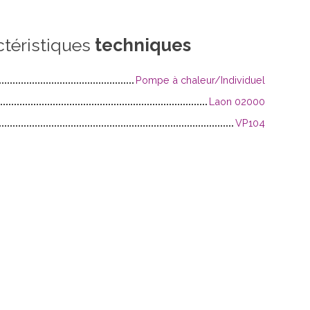
ctéristiques
techniques
Pompe à chaleur/Individuel
Laon 02000
VP104