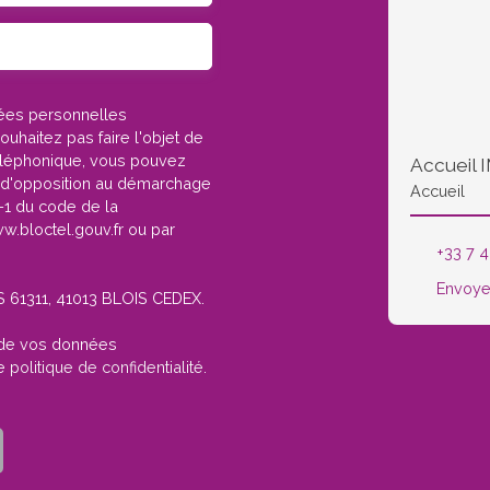
nées personnelles
haitez pas faire l'objet de
éléphonique, vous pouvez
te d'opposition au démarchage
Accueil
3-1 du code de la
w.bloctel.gouv.fr ou par
+33 7 4
Envoye
CS 61311, 41013 BLOIS CEDEX.
t de vos données
re
politique de confidentialité
.