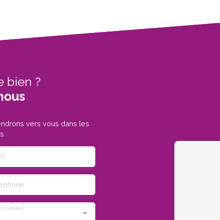
e bien ?
nous
iendrons vers vous dans les
s.
m
léphone
 souhaitez