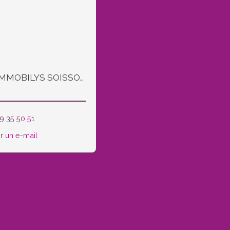
Accueil IMMOBILYS SOISSONS et COUCY LE CHATEAU
9 35 50 51
r un e-mail