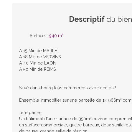
Descriptif
du bie
Surface
:
940
m²
A 15 Min de MARLE
A 18 Min de VERVINS
A 40 Min de LAON
A 50 Min de REIMS
Situé dans bourg tous commerces avec écoles !
Ensemble immobilier sur une parcelle de 14 966m² compr
1ere partie:
Un bâtiment d'une surface de 350m² environ comprenant 
un surface commerciale, quatre bureaux, deux sanitaires,
de pause, grande salle de réunion.