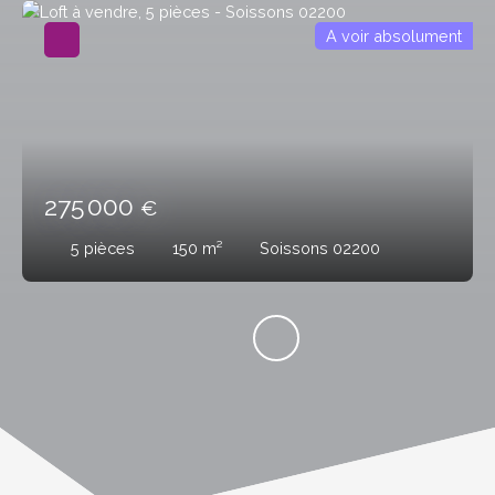
A voir absolument
275 000
€
5
pièces
150
m²
Soissons 02200