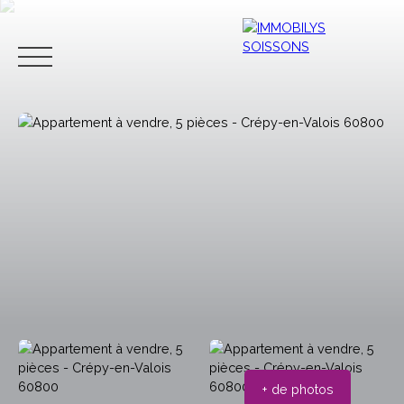
ACCUEIL
ACHETER
LOUER
VENDRE
CONTACT
Estimation
+ de photos